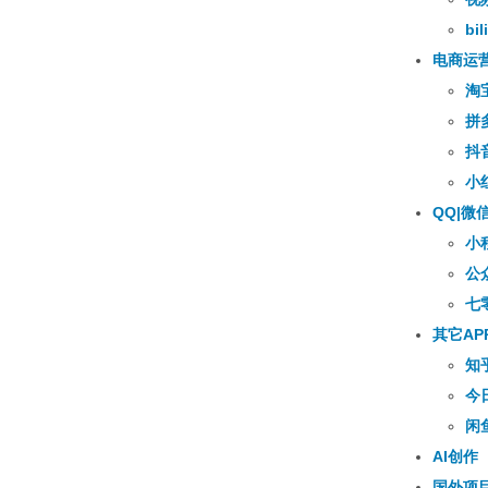
bili
电商运
淘
拼
抖
小
QQ|微
小
公
七
其它AP
知
今
闲
AI创作
国外项