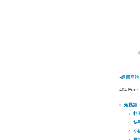
◂返回网站
404 E
短视频
抖
快
小
视