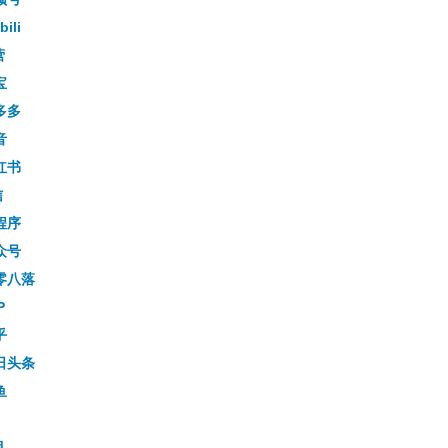
bili
营
宝
多多
音
红书
信
程序
众号
零八落
P
乎
日头条
鱼
目