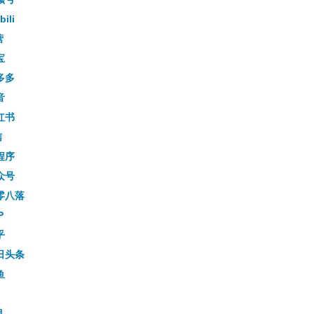
bili
营
宝
多多
音
红书
信
程序
众号
零八落
P
乎
日头条
鱼
目