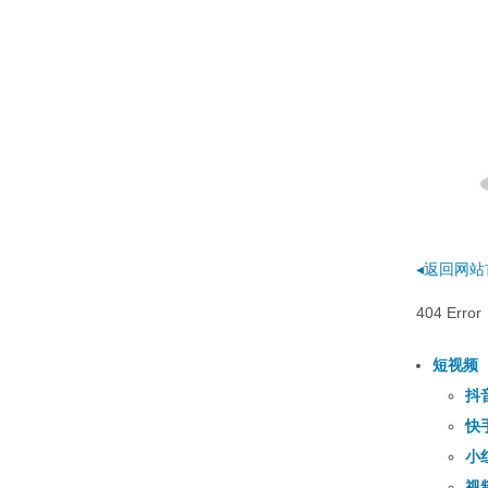
◂返回网站
404 E
短视频
抖
快
小
视