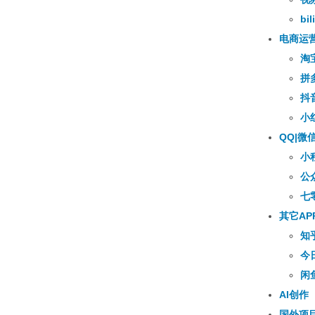
bili
电商运
淘
拼
抖
小
QQ|微
小
公
七
其它AP
知
今
闲
AI创作
国外项