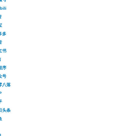
bili
营
宝
多多
音
红书
信
程序
众号
零八落
P
乎
日头条
鱼
目