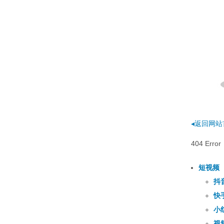
◂返回网站
404 E
短视频
抖
快
小
视