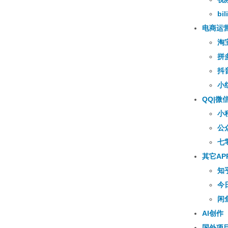
bili
电商运
淘
拼
抖
小
QQ|微
小
公
七
其它AP
知
今
闲
AI创作
国外项