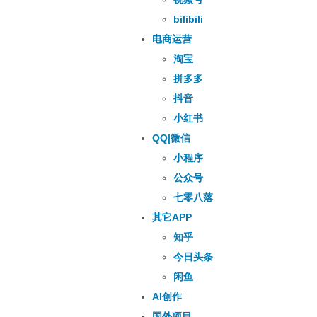
bilibili
电商运营
淘宝
拼多多
抖音
小红书
QQ|微信
小程序
公众号
七零八落
其它APP
知乎
今日头条
闲鱼
AI创作
国外项目