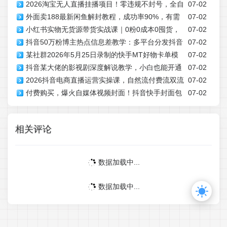
2026淘宝无人直播挂播项目！零违规不封号，全自
07-02
申诉全覆盖，一套打法稳定店铺长期出单
外面卖188最新闲鱼解封教程，成功率90%，有需
07-02
动躺賺，全年旺季可矩阵放大，日入1000+【揭秘】
小红书实物无货源带货实战课｜0粉0成本0囤货，
07-02
要自己测试
抖音50万粉博主热点信息差教学：多平台分发抖音
07-02
新手一周上手，日入300+(更新0702)
某社群2026年5月25日录制的快手MT好物卡单模
07-02
快手B站视频号微博，1个视频多份收益月入20000+
抖音某大佬的影视剧深度解说教学，小白也能开通
07-02
板、卡双模板2套搬运技术，自行测试
2026抖音电商直播运营实操课，自然流付费流双流
07-02
抖音精选计划+独家签约，拿基础+精选+签约三重收益
付费购买，爆火自媒体视频封面！抖音快手封面包
07-02
量运营、直播间排品测品、专场活动策划、求职面试一站
合集，轻松制作爆款内容，一键替换使用PSD素材
式进阶教程
相关评论
数据加载中...
数据加载中...