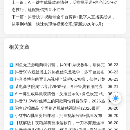
上一篇：
AI一键生成爆款表情包：反推提示词+角色设定+动
态技巧，适配微信抖音小红书
下一篇：
抖音快手视频号全平台剪辑+数字人直播实战课，
从零到精通，快速实现短视频变现(更新2026年6月)​
相关文章
闲鱼无货源电商特训营，从0到1系统教学，帮你完
06-23
抖音50W粉丝博主的热点信息差教学，多平台发布
06-23
整掌握闲鱼无货源电商的运营方法
抖音某博主的育儿Ai视频全流程0-1实操，伙伴计划
06-23
(抖音快手B站视频号微博等)，1个视频多份收益，月入
某电商学院淘宝培训VIP课程，各种经典有用的流
06-21
+分成计划+商单收徒等多种收益，日入300+
2W+
AI一键生成爆款表情包：反推提示词+角色设定+动
06-21
量获取秘籍，改善运营产品没利润的处境(2026年6月)
抖音71.5W粉丝博主的同款两性科普教学，2026热
06-21
态技巧，适配微信抖音小红书
闲鱼虚拟商品 全类别违规敏感词清单(2026最新
06-20
门赛道，操作简单，轻松上手，0基础也能做，吃伙伴+精
小红书AI批量剪辑课程：批量视频分割+批量发布
06-20
选收益
【破解版】夜猫黑科技搬运软件，一刀不剪搬运神
06-20
+交叉发布，多账号矩阵运营提效