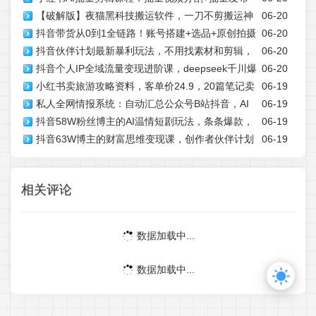
【破解版】夜猫黑科技搬运软件，一刀不剪搬运神
06-20
+交叉发布，多账号矩阵运营提效
抖音带货从0到1全链路！账号搭建+选品+原创拍摄
06-20
器，支持快手和小红书，一键搬运超省时！
抖音伙伴计划最新暴利玩法，不用找素材和剪辑，
06-20
+混剪+投流，小白快速出单
抖音个人IP全域流量变现进阶课，deepseek千川爆
06-20
10分钟出一条原创视频，轻松日入三位数
小红书卖旅游攻略资料，客单价24.9，20篇笔记卖
06-19
单进阶课(更新2026年06月)
私人全网情报系统：自动汇总公众号B站抖音，AI
06-19
了1930单！
抖音58W粉丝博主的AI温情短剧玩法，条条爆款，
06-19
筛重点生成日报，信息不再错过 (教程+源代码
抖音63W博主的财富思维变现课，创作者伙伴计划
06-19
伙伴计划+精选独家收益，商单收徒等(更新6月)
+分成计划+收徒商单等多渠道变现
相关评论
数据加载中...
数据加载中...