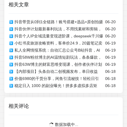
相关文章
抖音带货从0到1全链路！账号搭建+选品+原创拍摄
06-20
抖音伙伴计划最新暴利玩法，不用找素材和剪辑，
06-20
+混剪+投流，小白快速出单
抖音个人IP全域流量变现进阶课，deepseek千川爆
06-20
10分钟出一条原创视频，轻松日入三位数
小红书卖旅游攻略资料，客单价24.9，20篇笔记卖
06-19
单进阶课(更新2026年06月)
私人全网情报系统：自动汇总公众号B站抖音，AI
06-19
了1930单！
抖音58W粉丝博主的AI温情短剧玩法，条条爆款，
06-19
筛重点生成日报，信息不再错过 (教程+源代码
抖音63W博主的财富思维变现课，创作者伙伴计划
06-19
伙伴计划+精选独家收益，商单收徒等(更新6月)
【内部项目】头条自动二创视频发布，单日收益
06-18
+分成计划+收徒商单等多渠道变现
价值6980的干货分享，闲鱼引流秘技！轻松日引
06-18
350-400+，躺賺薅羊毛，附详细教程【揭秘】
稳定日入 1000 的副业曝光！拼多多虚拟多店矩
06-18
300+精准创业粉，2年翻身实现财务自由
阵，全套实操教学直接带你落地
相关评论
数据加载中...