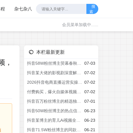
搜
课程
杂七杂八
索
会员菜单加载中......
本栏最新更新
频，
抖音58W粉丝博主荧幕春秋影视解说教程，零基础搞定影视解说完整成片
07-03
抖音某大佬的影视剧深度解说教学，小白也能开通抖音精选计划+独家签约，拿基础+精选+签约三重收益
07-02
2026抖音电商直播运营实操课，自然流付费流双流量运营、直播间排品测品、专场活动策划、求职面试一站式进阶教程
07-02
付费购买，爆火自媒体视频封面！抖音快手封面包合集，轻松制作爆款内容，一键替换使用PSD素材
07-02
抖音百万粉丝博主的精选独家赛道教学，涵盖汽车+体育+影视解说等，零基础也能快速起号、涨粉、变现(更新0701)
07-01
抖音50W粉丝博主的热点信息差教学，多平台发布(抖音快手B站视频号微博等)，1个视频多份收益，月入2W+
06-23
抖音某博主的育儿Ai视频全流程0-1实操，伙伴计划+分成计划+商单收徒等多种收益，日入300+
06-23
抖音71.5W粉丝博主的同款两性科普教学，2026热门赛道，操作简单，轻松上手，0基础也能做，吃伙伴+精选收益
06-21
项