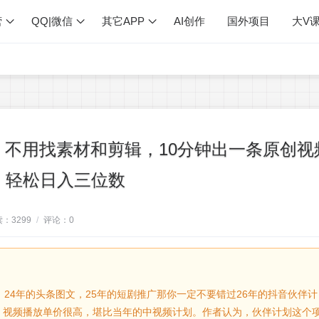
营
QQ|微信
其它APP
AI创作
国外项目
大V
不用找素材和剪辑，10分钟出一条原创视
轻松日入三位数
读：
3299
/
评论：
0
、24年的头条图文，25年的短剧推广那你一定不要错过26年的抖音伙伴计
，视频播放单价很高，堪比当年的中视频计划。作者认为，伙伴计划这个