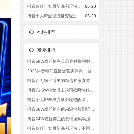
抖音伙伴计划最新暴利玩法，不用找素材和剪辑，10分钟出一条原创视频，轻松日入三位数
06-20
抖音个人IP全域流量变现进阶课，deepseek千川爆单进阶课(更新2026年06月)
06-20
本栏推荐
阅读排行
抖音58W粉丝博主荧幕春秋影视解说教程，零基础搞定影视解说完整成片
2026抖音电商直播运营实操课，自然流付费流双流量运营、直播间排品测品、专场活动策划、求职面试一站式进阶教程
抖音百万粉丝博主的精选独家赛道教学，涵盖汽车+体育+影视解说等，零基础也能快速起号、涨粉、变现(更新0701)
抖音71.5W粉丝博主的同款两性科普教学，2026热门赛道，操作简单，轻松上手，0基础也能做，吃伙伴+精选收益
抖音个人IP全域流量变现进阶课，deepseek千川爆单进阶课(更新2026年06月)
抖音58W粉丝博主的AI温情短剧玩法，条条爆款，伙伴计划+精选独家收益，商单收徒等(更新6月)
抖音24W粉丝博主的爱情国风动漫动画深度解读教程，零基础解锁抖音精选独家收益，单日1k+长期稳定
抖音伙伴计划最新暴利玩法，不用找素材和剪辑，10分钟出一条原创视频，轻松日入三位数