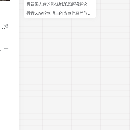
抖音某大佬的影视剧深度解读解说教学，小白轻松冲精选签约独家，收益翻数倍，日入1k+
抖音50W粉丝博主的热点信息差教学，多平台发布(抖音快手B站视频号微博等)，1个视频多份收益，月入2W+
万播
。一