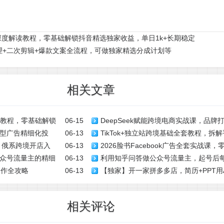
深度解读教程，零基础解锁抖音精选独家收益，单日1k+长期稳定
理+二次剪辑+爆款文案全流程，可做独家精选分成计划等
相关文章
读教程，零基础解锁
06-15
DeepSeek赋能跨境电商实战课，品牌
型广告精细化投
06-13
TikTok+独立站跨境基础全套教程，
站式教学，助力出海业务稳步发展
战课，俄系跨境开店入
06-13
2026脸书Facebook广告全套实战
学
通变现全流程
众号流量主的精细
06-13
利用知乎问答做公众号流量主，起号后每
全落地课程
准投放优化数据，解锁跨境广告稳定变
合作全攻略
06-13
【独家】开一家拼多多店，简历+PPT用A
相关评论