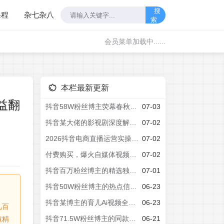
搜
课程
杂七杂八
索
会员菜单加载中......
本栏最新更新
益翻
抖音58W粉丝博主荧幕春秋影视解说教程，零基础搞定影视解说完整成片
07-03
抖音某大佬的影视剧深度解说教学，小白也能开通抖音精选计划+独家签约，拿基础+精选+签约三重收益
07-02
2026抖音电商直播运营实操课，自然流付费流双流量运营、直播间排品测品、专场活动策划、求职面试一站式进阶教程
07-02
付费购买，爆火自媒体视频封面！抖音快手封面包合集，轻松制作爆款内容，一键替换使用PSD素材
07-02
抖音百万粉丝博主的精选独家赛道教学，涵盖汽车+体育+影视解说等，零基础也能快速起号、涨粉、变现(更新0701)
07-01
抖音50W粉丝博主的热点信息差教学，多平台发布(抖音快手B站视频号微博等)，1个视频多份收益，月入2W+
06-23
抖音某博主的育儿Ai视频全流程0-1实操，伙伴计划+分成计划+商单收徒等多种收益，日入300+
06-23
几百
抖音71.5W粉丝博主的同款两性科普教学，2026热门赛道，操作简单，轻松上手，0基础也能做，吃伙伴+精选收益
06-21
做精