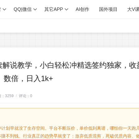
营
QQ|微信
其它APP
AI创作
国外项目
大V
读解说教学，小白轻松冲精选签约独家，收
数倍，日入1k+
读：
3259
/
评论：
0
伴计划早就没了生存空间。平台不断压价，单价低到离谱，哪怕你一天跑
本賺不到钱。行业真正的趋势早就变了：放弃低质混剪，死磕优质内容、