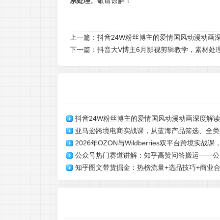
系处理
。敬请谅解！
上一篇：
抖音24W粉丝博主的爱情国风动漫动画
下一篇：
抖音大V博主6月影视剪辑教学，素材处
抖音24W粉丝博主的爱情国风动漫动画深度解
亚马逊跨境电商实战课，从蓝海产品筛选、全类
抖音精选独家收益，单日1k+长期稳定
2026年OZON与Wildberries双平台跨境实
放，到四季大促冲刺、品牌长线布局等一站式教
公众号热门赛道讲解：知乎高赞问答搬运——公
驻、选品运营、广告投产、物流售后、数据优化
知乎图文带货掘金：热榜流量+选品技巧+商业
化运营拆解