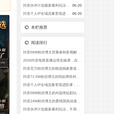
抖音伙伴计划最新暴利玩法，不用找素材和剪辑，10分钟出一条原创视频，轻松日入三位数
06-20
抖音个人IP全域流量变现进阶课，deepseek千川爆单进阶课(更新2026年06月)
06-20
本栏推荐
阅读排行
抖音58W粉丝博主荧幕春秋影视解说教程，零基础搞定影视解说完整成片
2026抖音电商直播运营实操课，自然流付费流双流量运营、直播间排品测品、专场活动策划、求职面试一站式进阶教程
抖音百万粉丝博主的精选独家赛道教学，涵盖汽车+体育+影视解说等，零基础也能快速起号、涨粉、变现(更新0701)
抖音71.5W粉丝博主的同款两性科普教学，2026热门赛道，操作简单，轻松上手，0基础也能做，吃伙伴+精选收益
抖音个人IP全域流量变现进阶课，deepseek千川爆单进阶课(更新2026年06月)
抖音58W粉丝博主的AI温情短剧玩法，条条爆款，伙伴计划+精选独家收益，商单收徒等(更新6月)
抖音24W粉丝博主的爱情国风动漫动画深度解读教程，零基础解锁抖音精选独家收益，单日1k+长期稳定
抖音伙伴计划最新暴利玩法，不用找素材和剪辑，10分钟出一条原创视频，轻松日入三位数