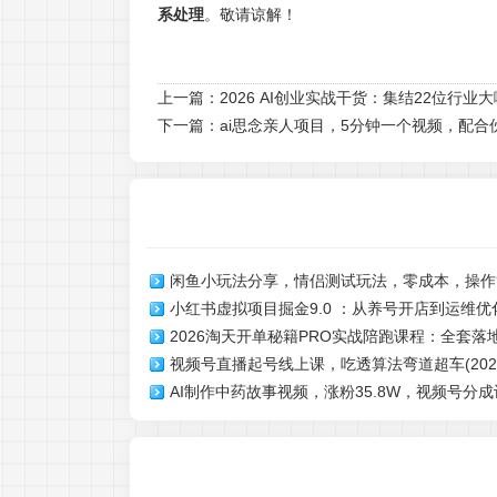
系处理
。敬请谅解！
上一篇：
2026 AI创业实战干货：集结22位行
下一篇：
ai思念亲人项目，5分钟一个视频，配合
闲鱼小玩法分享，情侣测试玩法，零成本，操作
小红书虚拟项目掘金9.0 ：从养号开店到运维优
单【详细教程】
2026淘天开单秘籍PRO实战陪跑课程：全套
虚拟项目盈利
视频号直播起号线上课，吃透算法弯道超车(2026
解决淘宝流量低、不出单难题
AI制作中药故事视频，涨粉35.8W，视频号分
可观，简单易上手