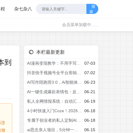
搜
课程
杂七杂八
索
会员菜单加载中......
本栏最新更新
本到
AI漫画变现教学：不用手写提示词，自动生成脚本文案，一份伙伴计划万播5-10米，一条爆款推文收益上W
07-03
抖音快手视频号全平台剪辑+数字人直播实战课，从零到精通，快速实现短视频变现(更新2026年6月)​
07-02
AI写作陪跑营3.0，Ai智能体创建写作skill(workbuddy)+人工手写模式(手搓模式)，去除AI痕迹(头条号、公众号、百家号)
06-23
AI一键生成爆款表情包：反推提示词+角色设定+动态技巧，适配微信抖音小红书
06-21
私人全网情报系统：自动汇总公众号B站抖音，AI筛重点生成日报，信息不再错过 (教程+源代码
06-19
4小时快速入门Coze！2026年目前B站最完整最详细的Coze零基础全套教程，小白入门零基础教程，一口气学会！
06-18
专属于创业者的私人定制AI情报系统，公众号·B站·抖音·每日情报·一站管理，把碎片信息变成可行动情报，让你更快发现项目、方法和机会
06-18
面违
ai思念亲人项目，5分钟一个视频，配合伙伴计划收益，月入5万+
06-15
后做