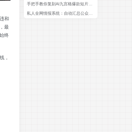
手把手教你复刻AI九宫格爆款短片漫剧，零基础也能快速上手
私人全网情报系统：自动汇总公众号B站抖音，AI筛重点生成日报，信息不再错过 (教程+源代码
违和
，最
始终
线，