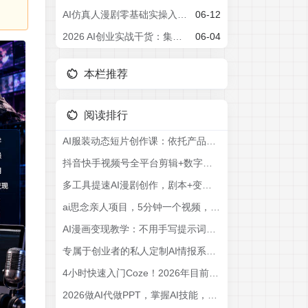
AI仿真人漫剧零基础实操入门课，从剧本创作、人物场景设定、分镜脚本到AI成片配音剪辑，全流程手把手教学
06-12
2026 AI创业实战干货：集结22位行业大咖，依托真实落地案例掌握AI落地变现核心逻辑
06-04
本栏推荐
阅读排行
AI服装动态短片创作课：依托产品详情与穿搭原图，巧用抖音智能成片一键生成带货短视频
抖音快手视频号全平台剪辑+数字人直播实战课，从零到精通，快速实现短视频变现(更新2026年6月)​
多工具提速AI漫剧创作，剧本+变现一站式学习，批量产出爆款漫剧
ai思念亲人项目，5分钟一个视频，配合伙伴计划收益，月入5万+
AI漫画变现教学：不用手写提示词，自动生成脚本文案，一份伙伴计划万播5-10米，一条爆款推文收益上W
专属于创业者的私人定制AI情报系统，公众号·B站·抖音·每日情报·一站管理，把碎片信息变成可行动情报，让你更快发现项目、方法和机会
4小时快速入门Coze！2026年目前B站最完整最详细的Coze零基础全套教程，小白入门零基础教程，一口气学会！
2026做AI代做PPT，掌握AI技能，日入500+，AI副业挣钱必看，当天操作当天就能见收益【揭秘】