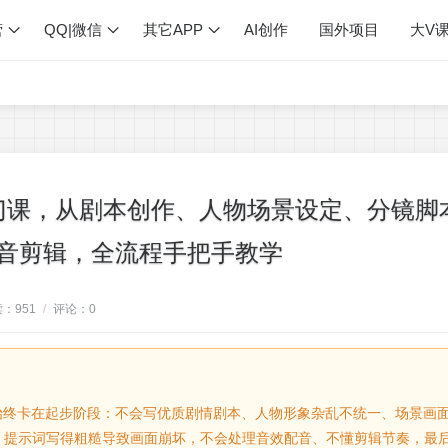
营
QQ|微信
其它APP
AI创作
国外项目
大V
门课，从剧本创作、人物场景设定、分镜脚
配音剪辑，全流程手把手教学
读：
951
/
评论：
0
始终卡在起步阶段：不会写优质剧情剧本、人物形象杂乱不统一、场景画
，提示词写得粗糙导致画面崩坏，不会处理音效配音、不懂剪辑节奏，最