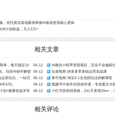
业大咖，依托真实落地案例掌握AI落地变现核心逻辑
伙伴计划收益，月入5万+
相关文章
简单，每天稳定10
06-12
AI微信小程序变现项目，完全不会编程
化，玩转AI创作解锁
06-12
仙道电商·拼多多零基础运营实战课
1k+，真正的睡后收入(完结)
落地运营玩法，一站式
06-12
青竹电商·淘宝0-1全流程玩法拆解课程
年6月)
06-12
视频号中老年内容创作课：专攻图文与
成计划+橱窗收益非常
06-12
小红书卖秋招表格，241天变现20w+
案技巧打造爆款作品
式
相关评论