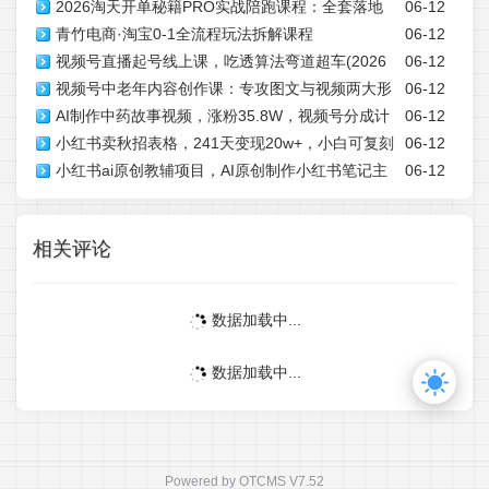
2026淘天开单秘籍PRO实战陪跑课程：全套落地
06-12
青竹电商·淘宝0-1全流程玩法拆解课程
06-12
运营玩法，一站式解决淘宝流量低、不出单难题
视频号直播起号线上课，吃透算法弯道超车(2026
06-12
视频号中老年内容创作课：专攻图文与视频两大形
06-12
年6月)
AI制作中药故事视频，涨粉35.8W，视频号分成计
06-12
式，依托选材文案技巧打造爆款作品
小红书卖秋招表格，241天变现20w+，小白可复刻
06-12
划+橱窗收益非常可观，简单易上手
小红书ai原创教辅项目，AI原创制作小红书笔记主
06-12
的信息搬运工模式
图，售卖资料(更新)
相关评论
数据加载中...
数据加载中...
Powered by
OTCMS V7.52