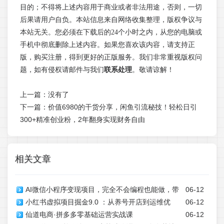
目的；不得将上述内容用于商业或者非法用途，否则，一切
后果请用户自负。本站信息来自网络收集整理，版权争议与
本站无关。您必须在下载后的24个小时之内，从您的电脑或
手机中彻底删除上述内容。如果您喜欢该内容，请支持正
版，购买注册，得到更好的正版服务。我们非常重视版权问
题，如有侵权请邮件与我们
联系处理
。敬请谅解！
上一篇：没有了
下一篇：
价值6980的干货分享，闲鱼引流秘技！轻松日引
300+精准创业粉，2年翻身实现财务自由
相关文章
AI微信小程序变现项目，完全不会编程也能做，带
06-12
小红书虚拟项目掘金9.0 ：从养号开店到运维优
06-12
你从0到1，日入1k+，真正的睡后收入(完结)
仙道电商·拼多多零基础运营实战课
06-12
化，玩转AI创作解锁虚拟项目盈利