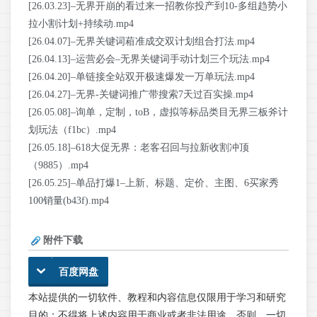
[26.03.23]–无界开崩的看过来一招教你投产到10-多组趋势小
拉小割计划+持续动.mp4
[26.04.07]–无界关键词葙准成交双计划组合打法.mp4
[26.04.13]–运营必会–无界关键词手动计划三个玩法.mp4
[26.04.20]–单链接全站双开极速爆发一万单玩法.mp4
[26.04.27]–无界-关键词推广带搜索7天过百实操.mp4
[26.05.08]–询单，定制，toB，虚拟等标品类目无界三板斧计
划玩法（f1bc）.mp4
[26.05.18]–618大促无界：老客召回与拉新收割冲顶
（9885）.mp4
[26.05.25]–单品打爆1–上新、标题、定价、主图、6买家秀
100销量(b43f).mp4
附件下载
百度网盘
本站提供的一切软件、教程和内容信息仅限用于学习和研究
目的；不得将上述内容用于商业或者非法用途，否则，一切