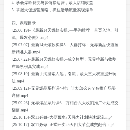
4. 学会爆款裂变与多链接运营，放大店铺收益
5. 掌握大促运营策略，抓住活动流量实现爆单
四、课程目录：
[25.06.19]–《最新14天爆款实操3—手淘推荐：首页入池、引
流、爆发必做》.mp4
[25.07.07]–最新14天爆款实操5—人群打标：无界新品快速拉
新精准人群.mp4
[25.07.22]–最新14天爆款实操6–成交模型：无界拉新与收割
布局累积真实成.mp4
[25.08.19]–最新手淘搜索入池，引流，放大三大权重提升玩
法.mp4
[25.09.12]–无界爆品系列课4-推广计划怎么选？各推广场晏
详解.mp4
[25.09.26]–无界爆品系列课6—万相台六大收割推广计划成交
翻倍.mp4
[25.10.13]–双11必做–大促蕃水7天强力计划快速爆流.mp4
[25.10.17]–双11必做–正式开卖25天四大节点成交翻倍.mp4