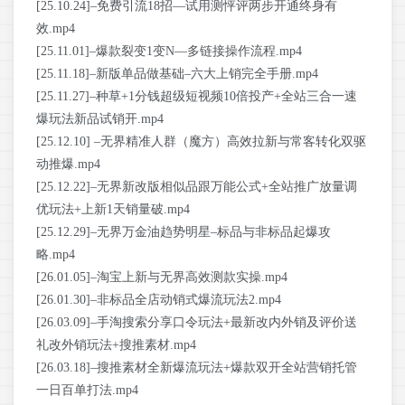
[25.10.24]–免费引流18招—试用测怦评两步开通终身有
效.mp4
[25.11.01]–爆款裂变1变N—多链接操作流程.mp4
[25.11.18]–新版单品做基础–六大上销完全手册.mp4
[25.11.27]–种草+1分钱超级短视频10倍投产+全站三合一速
爆玩法新品试销开.mp4
[25.12.10] –无界精准人群（魔方）高效拉新与常客转化双驱
动推爆.mp4
[25.12.22]–无界新改版相似品跟万能公式+全站推广放量调
优玩法+上新1天销量破.mp4
[25.12.29]–无界万金油趋势明星–标品与非标品起爆攻
略.mp4
[26.01.05]–淘宝上新与无界高效测款实操.mp4
[26.01.30]–非标品全店动销式爆流玩法2.mp4
[26.03.09]–手淘搜索分享口令玩法+最新改内外销及评价送
礼改外销玩法+搜推素材.mp4
[26.03.18]–搜推素材全新爆流玩法+爆款双开全站营销托管
一日百单打法.mp4