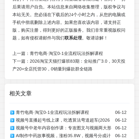
后果请用户自负。本站信息来自网络收集整理，版权争议与
本站无关。您必须在下载后的24个小时之内，从您的电脑或
手机中彻底删除上述内容。如果您喜欢该内容，请支持正
版，购买注册，得到更好的正版服务。我们非常重视版权问
题，如有侵权请邮件与我们
联系处理
。敬请谅解！
上一篇：
青竹电商·淘宝0-1全流程玩法拆解课程
下一篇：
2026淘宝天猫打爆班83期：全站推广3.0，30天投
产20+全店托管30，0销量到爆款群全链路
相关文章
青竹电商·淘宝0-1全流程玩法拆解课程
06-12
视频号直播起号线上课，吃透算法弯道超车(2026
06-12
视频号中老年内容创作课：专攻图文与视频两大形
06-12
年6月)
AI制作中药故事视频，涨粉35.8W，视频号分成计
06-12
式，依托选材文案技巧打造爆款作品