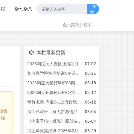
搜
课程
杂七杂八
索
会员菜单加载中......
本栏最新更新
2026淘宝无人直播挂播项目！零违规不封号，全自动躺賺，全年旺季可矩阵放大，日入1000+【揭秘】
07-02
某电商学院淘宝培训VIP课程，各种经典有用的流量获取秘籍，改善运营产品没利润的处境(2026年6月)
06-21
2026淘宝天猫打爆班83期：全站推广3.0，30天投产20+全店托管30，0销量到爆款群全链路
06-18
2026淘天开单秘籍PRO实战陪跑课程：全套落地运营玩法，一站式解决淘宝流量低、不出单难题
06-12
青竹电商·淘宝0-1全流程玩法拆解课程
06-12
适合
淘宝私家班，有无货源选品策略，高成功率爆款全流程打法，全店动销与淘短+付费引流(更新2026年6月1日)
06-04
广端
《淘宝天猫打爆班》原创技术第82期，无界人群，吃透无界人群全套原创打法
06-04
淘宝爆款实战班-2026年2月更新：手把手教你打造月销百万爆款，稳定月利润突破20万+
05-29