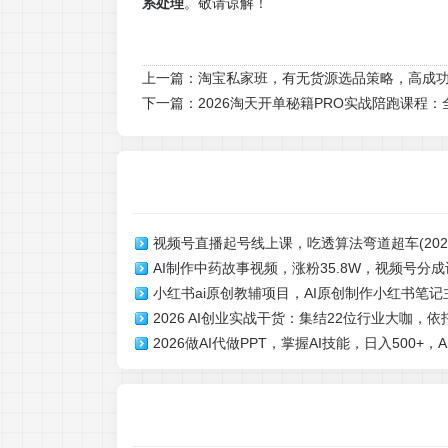
系处理
。敬请谅解！
上一篇：
淘宝私家班，有无货源选品策略，高成功率
下一篇：
2026淘天开单秘籍PRO实战陪跑课
视频号直播起号线上课，吃透算法弯道超车(2026
AI制作中药故事视频，涨粉35.8W，视频号分
小红书ai原创教辅项目，AI原创制作小红书笔记
可观，简单易上手
2026 AI创业实战干货：集结22位行业大咖，
新)
2026做AI代做PPT，掌握AI技能，日入500+
AI落地变现核心逻辑
天操作当天就能见收益【揭秘】