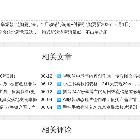
爆款全流程打法，全店动销与淘短+付费引流(更新2026年6月1日)
程：全套落地运营玩法，一站式解决淘宝流量低、不出单难题
相关文章
年6月)
06-12
视频号中老年内容创作课：专攻图文与
成计划+橱窗收益非常
06-12
小红书卖秋招表格，241天变现20w+
案技巧打造爆款作品
主图，售卖资料(更
06-12
抖音24W粉丝博主的每日热点信息差教
式
依托真实落地案例掌握
06-04
AI服装动态短片创作课：依托产品详情
量规则，抓时效热点放大账号播放、涨
，AI副业挣钱必看，当
06-04
手把手教你复刻AI九宫格爆款短片漫剧
成片一键生成带货短视频
相关评论