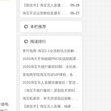
【新技术】淘宝无人直播，独家，日入2K+，无封号，可矩阵，长期稳定【揭秘】
05-28
淘宝开店运营教程直通车，从基础到进阶，提升店铺流量，转化率和整体运营效率(更新26年05月27日)
05-27
本栏推荐
阅读排行
青竹电商·淘宝0-1全流程玩法拆解课程
2026淘天开单秘籍PRO实战陪跑课程：全套落地运营玩法，一站式解决淘宝流量低、不出单难题
2026淘宝天猫打爆班83期：全站推广3.0，30天投产20+全店托管30，0销量到爆款群全链路
某电商学院淘宝培训VIP课程，各种经典有用的流量获取秘籍，改善运营产品没利润的处境(2026年6月)
2026淘宝无人直播挂播项目！零违规不封号，全自动躺賺，全年旺季可矩阵放大，日入1000+【揭秘】
《淘宝天猫打爆班》原创技术第82期，无界人群，吃透无界人群全套原创打法
淘宝私家班，有无货源选品策略，高成功率爆款全流程打法，全店动销与淘短+付费引流(更新2026年6月1日)
合做电
【新技术】淘宝无人直播，独家，日入2K+，无封号，可矩阵，长期稳定【揭秘】