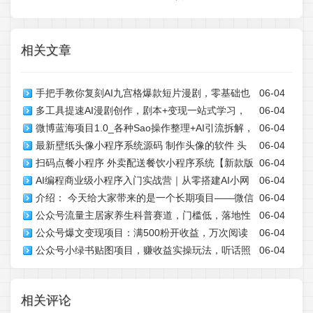
相关文章
手把手教你复刻AI九宫格爆款短片漫剧，零基础也
06-04
多工具提速AI漫剧创作，剧本+变现一站式学习，
06-04
能快速上手
微博蓝海项目1.0_各种Sao操作整理+AI引流拆解，
06-04
批量产出爆款漫剧
最新壁纸头像小程序系统源码 制作头像的软件 头
06-04
喂饭级教学
扫码点餐小程序 外卖配送餐饮小程序系统【新款版
06-04
像壁纸软件 带流量主
AI编程商业级小程序入门实战营｜从零搭建AI小网
06-04
本】
介绍： 今天给大家带来的是一个长期项目——微信
06-04
站+小程序，掌握商业级开发方法
公众号流量主居家养生科普赛道，门槛低，落地性
06-04
小程序掘金。通过积累小程序客户，获取腾讯流量主收
公众号爆文变现项目：满500粉开收益，万次阅读
06-04
强，转发率比同级别99％都要高
益。有流量主+小程序会员+项目库+网盘拉新四种变现方
公众号小绿书贴图项目，赚收益实操玩法，听话照
06-04
20-200元，10W爆款赚2000
式。该项目最大优势其实是客户粘性非常高，前期做起来
听话照少走90%弯路丨副业可做
之后就基本稳定了，稳定后就是每天躺赚。根据我们现有
学员测试，每天200-300居多，也有500+每天的，单月过
相关评论