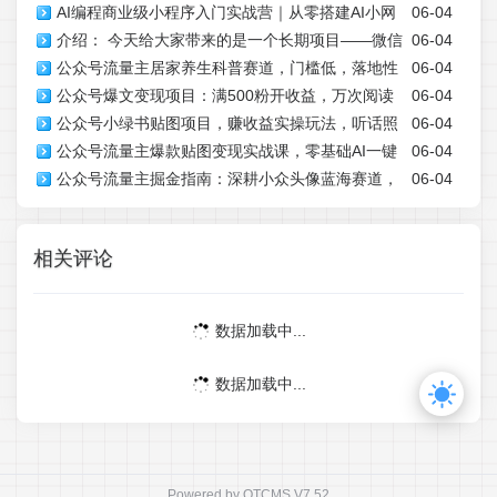
AI编程商业级小程序入门实战营｜从零搭建AI小网
06-04
本】
介绍： 今天给大家带来的是一个长期项目——微信
06-04
站+小程序，掌握商业级开发方法
公众号流量主居家养生科普赛道，门槛低，落地性
06-04
小程序掘金。通过积累小程序客户，获取腾讯流量主收
公众号爆文变现项目：满500粉开收益，万次阅读
06-04
强，转发率比同级别99％都要高
益。有流量主+小程序会员+项目库+网盘拉新四种变现方
公众号小绿书贴图项目，赚收益实操玩法，听话照
06-04
20-200元，10W爆款赚2000
式。该项目最大优势其实是客户粘性非常高，前期做起来
公众号流量主爆款贴图变现实战课，零基础AI一键
06-04
听话照少走90%弯路丨副业可做
之后就基本稳定了，稳定后就是每天躺赚。根据我们现有
公众号流量主掘金指南：深耕小众头像蓝海赛道，
06-04
出图，轻松日入100+稳定收益
学员测试，每天200-300居多，也有500+每天的，单月过
进阶运营技巧轻松放大广告收益
万非常轻松。关键是投入小，植入广告开始推广次日就可
相关评论
以见到收益。感兴趣的抓紧去看教程，期待与大家的深入
交流！ 第1课-项目介绍 第2课-项目收益 第3课-项目准备
第4课-项目实操
数据加载中...
数据加载中...
Powered by
OTCMS V7.52