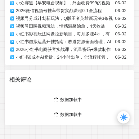
小众赛道【早安电台视频】，外面收费399的视频
06-02
选材文案制作全流程
2026微信视频号挂车带货实战课程0-1全流程
06-02
号分成新玩法，手把手教学
视频号分成计划新玩法，Q版王者英雄新玩法3条视
06-02
视频号田园视频玩法，情感温馨治愈，4天收益
06-02
频，涨粉26W，开启AI变现新路径
小红书影视玩法网盘拉新项目，每月多賺4k+，有
06-02
3294，变现能力强，小白可操作，实操全流程拆解
小红书虚拟运营开挂指南：赛道货源全面梳理，AI
06-02
无经验都可以做，普通人最好的副业选择
2026小红书电商获客实战课，流量密码+爆款制作
06-02
批量做笔记高效引流变现
小红书0成本AI卖货，24小时出单，全流程托管，
06-02
+涨粉变现全教学
保底日入500+，每天十几分钟就够了【揭秘】
相关评论
数据加载中...
数据加载中...