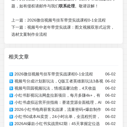
题，如有侵权请邮件与我们
联系处理
。敬请谅解！
上一篇：
2026微信视频号挂车带货实战课程0-1全流程
下一篇：
视频号中老年带货实战课：图文视频双形式运营，
选材文案制作全流程
相关文章
2026微信视频号挂车带货实战课程0-1全流程
06-02
视频号分成计划新玩法，Q版王者英雄新玩法3条视
06-02
视频号田园视频玩法，情感温馨治愈，4天收益
06-02
频，涨粉26W，开启AI变现新路径
小红书影视玩法网盘拉新项目，每月多賺4k+，有
06-02
3294，变现能力强，小白可操作，实操全流程拆解
小红书虚拟运营开挂指南：赛道货源全面梳理，AI
06-02
无经验都可以做，普通人最好的副业选择
2026小红书电商获客实战课，流量密码+爆款制作
06-02
批量做笔记高效引流变现
小红书0成本AI卖货，24小时出单，全流程托管，
06-02
+涨粉变现全教学
2026AI爆款小红书实战营62期：45天掌握定位选
06-02
保底日入500+，每天十几分钟就够了【揭秘】