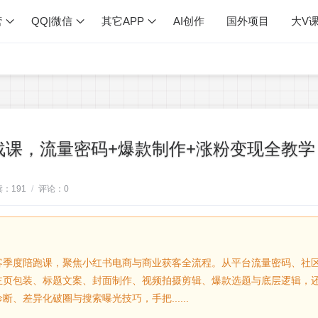
营
QQ|微信
其它APP
AI创作
国外项目
大V
实战课，流量密码+爆款制作+涨粉变现全教学
读：
191
/
评论：
0
客季度陪跑课，聚焦小红书电商与商业获客全流程。从平台流量密码、社
主页包装、标题文案、封面制作、视频拍摄剪辑、爆款选题与底层逻辑，
、差异化破圈与搜索曝光技巧，手把......