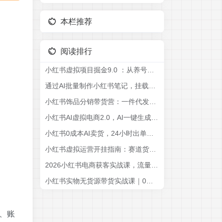
本栏推荐
阅读排行
小红书虚拟项目掘金9.0 ：从养号开店到运维优化，玩转AI创作解锁虚拟项目盈利
通过AI批量制作小红书笔记，挂载商品，轻松日入500+
小红书饰品分销带货营：一件代发不囤货，从选品到出单全程手把手实战教学(更新5月
小红书AI虚拟电商2.0，AI一键生成笔记挂载商品，单店轻松月入过万
小红书0成本AI卖货，24小时出单，全流程托管，保底日入500+，每天十几分钟就够了【揭秘】
小红书虚拟运营开挂指南：赛道货源全面梳理，AI批量做笔记高效引流变现
2026小红书电商获客实战课，流量密码+爆款制作+涨粉变现全教学
小红书实物无货源带货实战课｜0粉0成本0囤货，新手一周上手，日入300+(更新)
、账