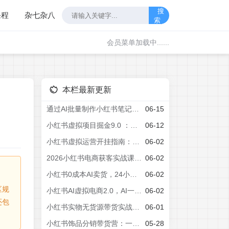
搜
课程
杂七杂八
索
会员菜单加载中......
本栏最新更新
通过AI批量制作小红书笔记，挂载商品，轻松日入500+
06-15
小红书虚拟项目掘金9.0 ：从养号开店到运维优化，玩转AI创作解锁虚拟项目盈利
06-12
小红书虚拟运营开挂指南：赛道货源全面梳理，AI批量做笔记高效引流变现
06-02
2026小红书电商获客实战课，流量密码+爆款制作+涨粉变现全教学
06-02
小红书0成本AI卖货，24小时出单，全流程托管，保底日入500+，每天十几分钟就够了【揭秘】
06-02
区规
小红书AI虚拟电商2.0，AI一键生成笔记挂载商品，单店轻松月入过万
06-02
还包
小红书实物无货源带货实战课｜0粉0成本0囤货，新手一周上手，日入300+(更新)
06-01
小红书饰品分销带货营：一件代发不囤货，从选品到出单全程手把手实战教学(更新5月
05-28