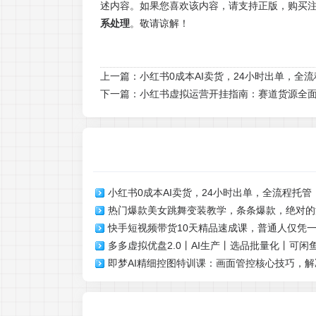
述内容。如果您喜欢该内容，请支持正版，购买
系处理
。敬请谅解！
上一篇：
小红书0成本AI卖货，24小时出单，全
下一篇：
小红书虚拟运营开挂指南：赛道货源全面
小红书0成本AI卖货，24小时出单，全流程托管，
热门爆款美女跳舞变装教学，条条爆款，绝对的
每天十几分钟就够了【揭秘】
快手短视频带货10天精品速成课，普通人仅凭
号涨粉
多多虚拟优盘2.0丨AI生产丨选品批量化丨可
步入局，多元玩法撬动稳定带货收益
即梦AI精细控图特训课：画面管控核心技巧，
懒人可做，出单概率更高
全维度出图难题