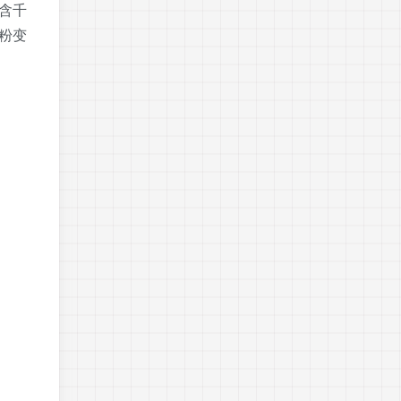
含千
粉变