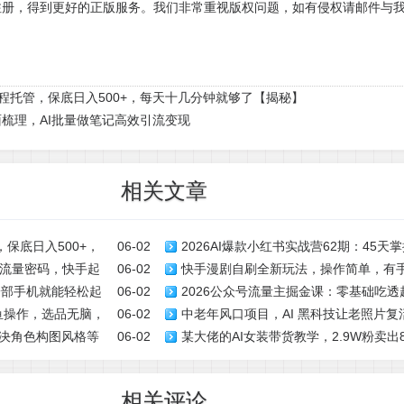
注册，得到更好的正版服务。我们非常重视版权问题，如有侵权请邮件与
流程托管，保底日入500+，每天十几分钟就够了【揭秘】
梳理，AI批量做笔记高效引流变现
相关文章
保底日入500+，
06-02
2026AI爆款小红书实战营62期：45
流量密码，快手起
06-02
快手漫剧自刷全新玩法，操作简单，有手机
摄剪辑开店带货全流程
一部手机就能轻松起
06-02
2026公众号流量主掘金课：零基础吃透
收益，碎片时间就能变现【揭秘】
闲鱼操作，选品无脑，
06-02
中老年风口项目，AI 黑科技让老照片
账号高产值变现
解决角色构图风格等
06-02
某大佬的AI女装带货教学，2.9W粉卖
单接到手抽筋，无脑变现
相关评论