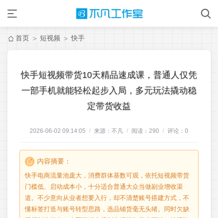
首页
短视频
快手
>
>
快手短视频带货10天精品速成课，普通人仅凭
一部手机就能轻松起步入局，多元玩法撬动稳
定带货收益
2026-06-02 09:14:05
/
来源：不凡
/
阅读：
290
/
评论：
0
内容摘要：
快手电商流量池庞大，消费群体基数可观，依托短视频带货
门槛低、启动成本小，十分适合普通大众当做副业增收渠
道。不少意向从业者想要入行，却不清楚账号搭建方式，不
懂标签打造与账号转型思路，选品铺货毫无头绪。同时欠缺