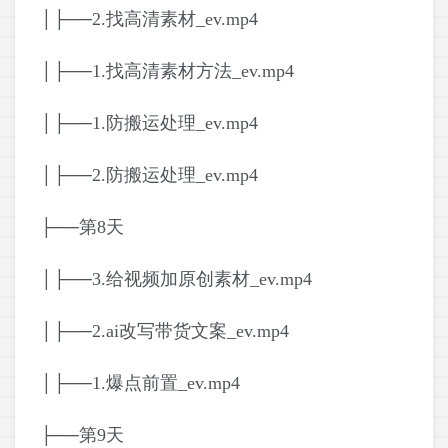
│├──2.找高清素材_ev.mp4
│├──1.找高清素材方法_ev.mp4
│├──1.防搬运处理_ev.mp4
│├──2.防搬运处理_ev.mp4
├──第8天
│├──3.给视频加原创素材_ev.mp4
│├──2.ai改写带货文案_ev.mp4
│├──1.爆点前置_ev.mp4
├──第9天