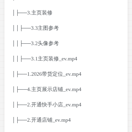
│├──3.主页装修
││├──3.3主图参考
││├──3.2头像参考
││├──3.1主页装修_ev.mp4
│├──1.2026带货定位_ev.mp4
│├──4.主页展示店铺_ev.mp4
│├──2.开通快手小店_ev.mp4
│├──2.开通店铺_ev.mp4