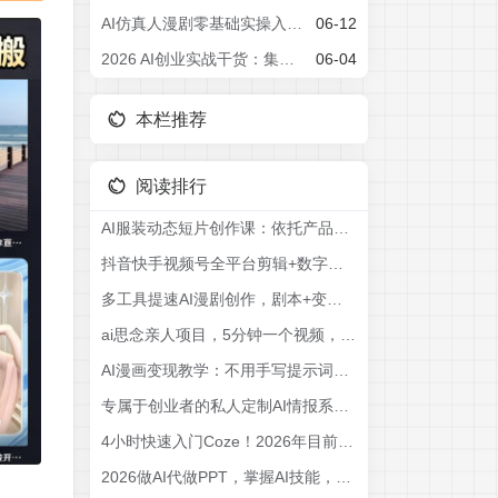
AI仿真人漫剧零基础实操入门课，从剧本创作、人物场景设定、分镜脚本到AI成片配音剪辑，全流程手把手教学
06-12
2026 AI创业实战干货：集结22位行业大咖，依托真实落地案例掌握AI落地变现核心逻辑
06-04
本栏推荐
阅读排行
AI服装动态短片创作课：依托产品详情与穿搭原图，巧用抖音智能成片一键生成带货短视频
抖音快手视频号全平台剪辑+数字人直播实战课，从零到精通，快速实现短视频变现(更新2026年6月)​
多工具提速AI漫剧创作，剧本+变现一站式学习，批量产出爆款漫剧
ai思念亲人项目，5分钟一个视频，配合伙伴计划收益，月入5万+
AI漫画变现教学：不用手写提示词，自动生成脚本文案，一份伙伴计划万播5-10米，一条爆款推文收益上W
专属于创业者的私人定制AI情报系统，公众号·B站·抖音·每日情报·一站管理，把碎片信息变成可行动情报，让你更快发现项目、方法和机会
4小时快速入门Coze！2026年目前B站最完整最详细的Coze零基础全套教程，小白入门零基础教程，一口气学会！
2026做AI代做PPT，掌握AI技能，日入500+，AI副业挣钱必看，当天操作当天就能见收益【揭秘】