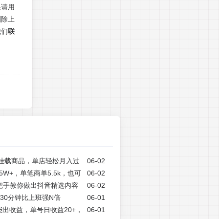
果请用
删除上
我们
联
笔记挂载商品，单店轻松月入过
06-02
W+，单笔商单5.5k，也可
06-02
把手教你做出抖音精选内容
06-02
天30分钟比上班强N倍
06-01
出收益，单号日收益20+，
06-01