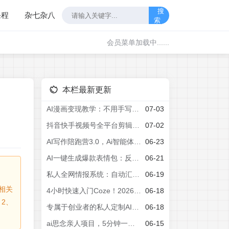
搜
课程
杂七杂八
索
会员菜单加载中......
本栏最新更新
AI漫画变现教学：不用手写提示词，自动生成脚本文案，一份伙伴计划万播5-10米，一条爆款推文收益上W
07-03
抖音快手视频号全平台剪辑+数字人直播实战课，从零到精通，快速实现短视频变现(更新2026年6月)​
07-02
AI写作陪跑营3.0，Ai智能体创建写作skill(workbuddy)+人工手写模式(手搓模式)，去除AI痕迹(头条号、公众号、百家号)
06-23
AI一键生成爆款表情包：反推提示词+角色设定+动态技巧，适配微信抖音小红书
06-21
私人全网情报系统：自动汇总公众号B站抖音，AI筛重点生成日报，信息不再错过 (教程+源代码
06-19
相关
4小时快速入门Coze！2026年目前B站最完整最详细的Coze零基础全套教程，小白入门零基础教程，一口气学会！
06-18
2、
专属于创业者的私人定制AI情报系统，公众号·B站·抖音·每日情报·一站管理，把碎片信息变成可行动情报，让你更快发现项目、方法和机会
06-18
ai思念亲人项目，5分钟一个视频，配合伙伴计划收益，月入5万+
06-15