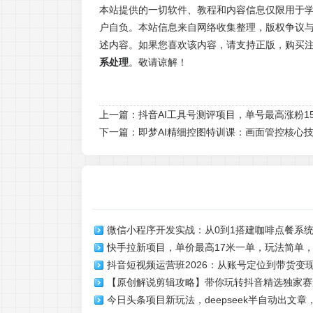
本站提供的一切软件、教程和内容信息仅限用于
户自负。本站信息来自网络收集整理，版权争议与
述内容。如果您喜欢该内容，请支持正版，购买
系处理
。敬请谅解！
上一篇：
抖音AI工具号测评项目，单号最高涨粉15
下一篇：
即梦AI精细控图特训课：画面管控核心
微信小程序开发实战：从0到1搭建咖啡点餐系
快手拉新项目，单价最高17米一单，玩法简单
能
抖音短视频运营班2026：从账号定位到带货变
(更新6月)
【原创解说剪辑攻略】带你玩转抖音精选独家赛
会上热门涨粉
今日头条项目新玩法，deepseek半自动出文章
起号，轻松月入2w(完结)