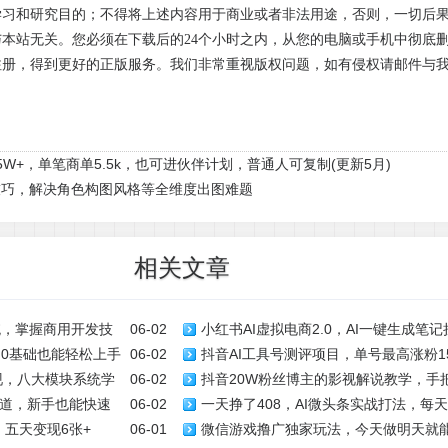
学习和研究目的；不得将上述内容用于商业或者非法用途，否则，一切后
本站无关。您必须在下载后的24个小时之内，从您的电脑或手机中彻底
注册，得到更好的正版服务。我们非常重视版权问题，如有侵权请邮件与
W+，单笔商单5.5k，也可进伙伴计划，普通人可复制(更新5月)
技巧，解决角色构图风格等全维度出图难题
相关文章
统，掌握商用开发技
06-02
小红书AI虚拟电商2.0，AI一键生成
，0基础也能轻松上手
06-02
抖音AI工具号测评项目，单号最高涨粉15
万
现，八大模块系统学
06-02
抖音20W粉丝博主的影视解说教学，手
进伙伴计划，普通人可复制(更新5月)
道，新手也能快速
06-02
一天挣了408，AI微头条实战打法，每
冲击独家，单月收益破1W+
，五天变现6张+
06-01
微信游戏撸广独家玩法，今天做明天就能