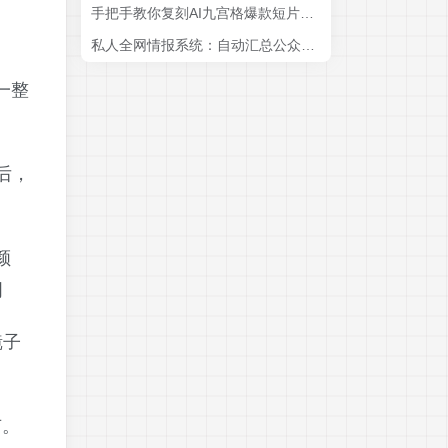
手把手教你复刻AI九宫格爆款短片漫剧，零基础也能快速上手
私人全网情报系统：自动汇总公众号B站抖音，AI筛重点生成日报，信息不再错过 (教程+源代码
一整
后，
颜
词
镜子
有。