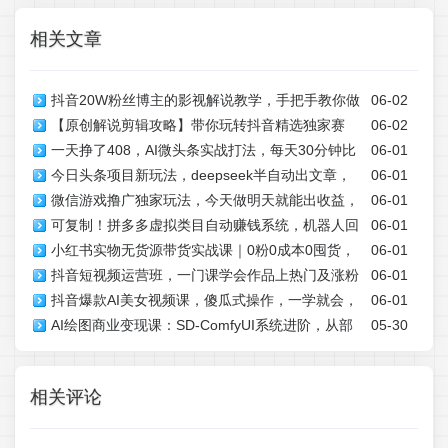
相关文章
抖音20W粉丝博主的影视解说教学，手把手教你做
06-02
【原创解说剪辑攻略】带你玩转抖音精选独家赛
06-02
出抖音精选内容冲击独家，单月收益破1W+
一天挣了408，AI微头条实战打法，每天30分钟比
06-01
道，新手也能快速起号，轻松月入2w(完结)
今日头条项目新玩法，deepseek半自动出文章，
06-01
上班强N倍
微信游戏撸广独家玩法，今天做明天就能出收益，
06-01
五天变现6张+
可复制！拼多多虚拟类目自动赚钱系统，机器人回
06-01
单号日收益20+，可多号矩阵放大
小红书实物无货源带货实战课｜0粉0成本0囤货，
06-01
复+发货月入 1-5W
抖音短视频运营班，一门课学会作品上热门及涨粉
06-01
新手一周上手，日入300+(更新)
抖音爆款AI美女视频课，傻瓜式操作，一学就会，
06-01
技巧，引流转化剪辑变现(2026年5月)
AI绘图商业变现课：SD-ComfyUI系统进阶，从部
05-30
1个小就能上手
署到多行业应用案例详解
相关评论