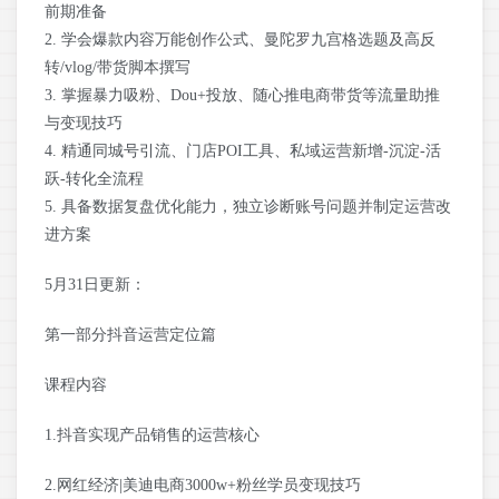
前期准备
2. 学会爆款内容万能创作公式、曼陀罗九宫格选题及高反
转/vlog/带货脚本撰写
3. 掌握暴力吸粉、Dou+投放、随心推电商带货等流量助推
与变现技巧
4. 精通同城号引流、门店POI工具、私域运营新增-沉淀-活
跃-转化全流程
5. 具备数据复盘优化能力，独立诊断账号问题并制定运营改
进方案
5月31日更新：
第一部分抖音运营定位篇
课程内容
1.抖音实现产品销售的运营核心
2.网红经济|美迪电商3000w+粉丝学员变现技巧