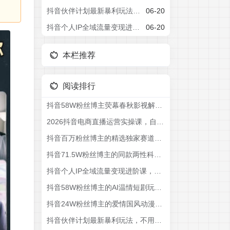
抖音伙伴计划最新暴利玩法，不用找素材和剪辑，10分钟出一条原创视频，轻松日入三位数
06-20
抖音个人IP全域流量变现进阶课，deepseek千川爆单进阶课(更新2026年06月)
06-20
本栏推荐
阅读排行
抖音58W粉丝博主荧幕春秋影视解说教程，零基础搞定影视解说完整成片
2026抖音电商直播运营实操课，自然流付费流双流量运营、直播间排品测品、专场活动策划、求职面试一站式进阶教程
抖音百万粉丝博主的精选独家赛道教学，涵盖汽车+体育+影视解说等，零基础也能快速起号、涨粉、变现(更新0701)
抖音71.5W粉丝博主的同款两性科普教学，2026热门赛道，操作简单，轻松上手，0基础也能做，吃伙伴+精选收益
抖音个人IP全域流量变现进阶课，deepseek千川爆单进阶课(更新2026年06月)
抖音58W粉丝博主的AI温情短剧玩法，条条爆款，伙伴计划+精选独家收益，商单收徒等(更新6月)
抖音24W粉丝博主的爱情国风动漫动画深度解读教程，零基础解锁抖音精选独家收益，单日1k+长期稳定
抖音伙伴计划最新暴利玩法，不用找素材和剪辑，10分钟出一条原创视频，轻松日入三位数