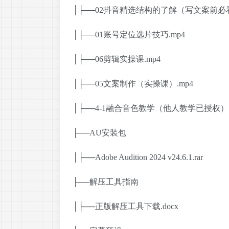
│├──02抖音精选结构的了解（写文案前必看
│├──01账号定位选片技巧.mp4
│├──06剪辑实操课.mp4
│├──05文案制作（实操课）.mp4
│├──4-1融合音色教学（他人教学已授权）.
├──AU安装包
│├──Adobe Audition 2024 v24.6.1.rar
├──解压工具指南
│├──正版解压工具下载.docx