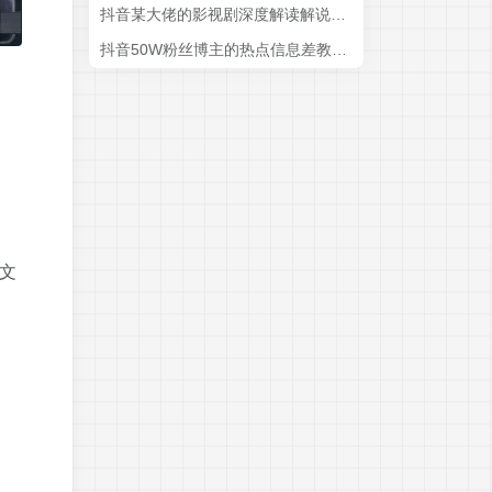
抖音某大佬的影视剧深度解读解说教学，小白轻松冲精选签约独家，收益翻数倍，日入1k+
抖音50W粉丝博主的热点信息差教学，多平台发布(抖音快手B站视频号微博等)，1个视频多份收益，月入2W+
化文