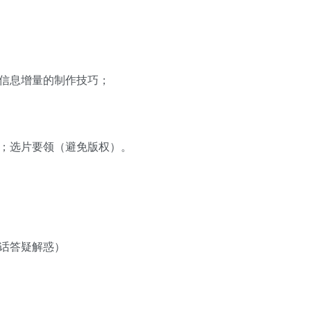
。
信息增量的制作技巧；
；选片要领（避免版权）。
话答疑解惑）