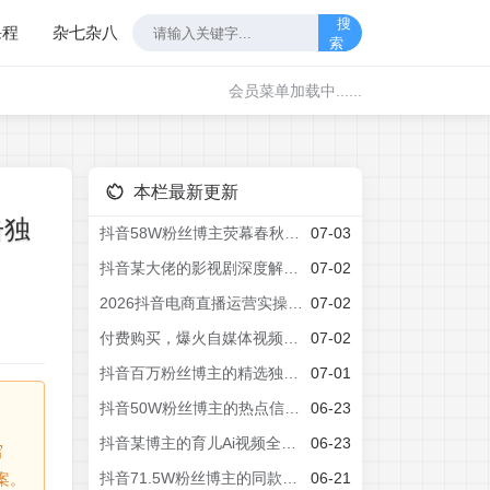
搜
课程
杂七杂八
索
会员菜单加载中......
本栏最新更新
击独
抖音58W粉丝博主荧幕春秋影视解说教程，零基础搞定影视解说完整成片
07-03
抖音某大佬的影视剧深度解说教学，小白也能开通抖音精选计划+独家签约，拿基础+精选+签约三重收益
07-02
2026抖音电商直播运营实操课，自然流付费流双流量运营、直播间排品测品、专场活动策划、求职面试一站式进阶教程
07-02
付费购买，爆火自媒体视频封面！抖音快手封面包合集，轻松制作爆款内容，一键替换使用PSD素材
07-02
抖音百万粉丝博主的精选独家赛道教学，涵盖汽车+体育+影视解说等，零基础也能快速起号、涨粉、变现(更新0701)
07-01
抖音50W粉丝博主的热点信息差教学，多平台发布(抖音快手B站视频号微博等)，1个视频多份收益，月入2W+
06-23
抖音某博主的育儿Ai视频全流程0-1实操，伙伴计划+分成计划+商单收徒等多种收益，日入300+
06-23
写
抖音71.5W粉丝博主的同款两性科普教学，2026热门赛道，操作简单，轻松上手，0基础也能做，吃伙伴+精选收益
06-21
案。