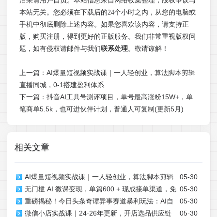
后果请用户自负。本站信息来自网络收集整理，版权争议与
本站无关。您必须在下载后的24个小时之内，从您的电脑或
手机中彻底删除上述内容。如果您喜欢该内容，请支持正
版，购买注册，得到更好的正版服务。我们非常重视版权问
题，如有侵权请邮件与我们
联系处理
。敬请谅解！
上一篇：
AI爆量短视频实战课｜一人轻创业，算法脚本剪辑
直播同城，0-1搭建盈利体系
下一篇：
抖音AI工具号测评项目，单号最高涨粉15W+，单
笔商单5.5k，也可进伙伴计划，普通人可复制(更新5月)
相关文章
AI爆量短视频实战课｜一人轻创业，算法脚本剪辑
05-30
无门槛 AI 微课变现，单篇600 + 现成接单渠道，免
05-30
直播同城，0-1搭建盈利体系
重磅揭秘！今日头条奇谭异事赛道暴利玩法：AI自
05-30
费送，躺赚不停
微信小店实战课｜24-26年更新，开店选品供应链
05-30
动生成爆款视频，日入300+