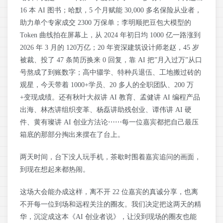
16 本 AI 图书；哈默，5 个月赋能 30,000 多名保险从业者，
助力单个专家成交 2300 万保单；李明顺把豆包大模型的
Token 曲线拍在屏幕上，从 2024 年初日均 1000 亿一路涨到
2026 年 3 月的 120万亿；20 年资深建筑设计师老赵，45 岁
被裁、投了 47 条简历换来 0 回复，靠 AI 把”月入过万”从口
号熬成了到账数字；高中辍学、特种兵退伍、工地搬过砖的
观星，今天带着 1000+学员、20 多人的全职团队、200 万
+变现成绩。还有秋叶大叔讲 AI 教育、孟健讲 AI 编程产品
出海、林杰讲组织变革、杨磊讲助残创业、谭伟讲 AI 硬
件、黄有璨讲 AI 创业方法论⋯⋯每一位嘉宾都把自己最压
箱底的那部分掏出来摆在了台上。
两天时间，台下没人玩手机，茶歇时围着嘉宾追问的画面，
到现在想起来都热闹。
这场大会能办成这样，离不开 22 位嘉宾的真诚分享，也离
不开每一位到场和远程关注的圈友。我们决定把这两天的精
华，沉淀成这本《AI 创业者说》，让没到现场的圈友也能