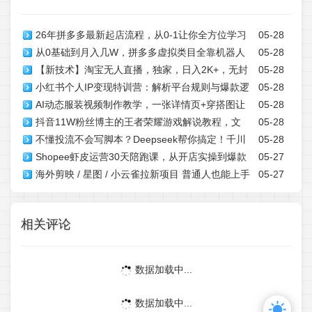
26年拼多多最新起店流程，从0-1让你全方位学习
05-28
从0基础到月入几W，拼多多虚拟类目全靠机器人
05-28
和了解(05月28日更新)
【新技术】淘宝无人直播，独家，日入2K+，无封
05-28
自动发货，看完就上手，月1-5W【揭秘】
小红书个人IP变现特训营：解析平台规则与爆款逻
05-28
号，可矩阵，长期稳定【揭秘】
AI动态服装视频制作教学，一张详情页+穿搭图让
05-28
辑，手把手教内容创作引流带货做私域
抖音11W粉丝博主的王者荣耀游戏解说教程，文
05-28
图片动起来，抖音智能成片玩法
不懂投流不会写脚本？Deepseek帮你搞定！千川
05-28
案、配音、素材剪辑全流程，解锁伙伴计划+精选独家收
Shopee虾皮运营30天陪跑课，从开店实操到爆款
05-27
去同质化语言体系，抖音个人IP爆单率翻倍
益，日入1k+
海外剪映 / 星图 / 小云雀拉新项目 普通人也能上手
05-27
打造，稳步撬动跨境店铺盈利增收
的跨境流量变现副业
相关评论
数据加载中...
数据加载中...