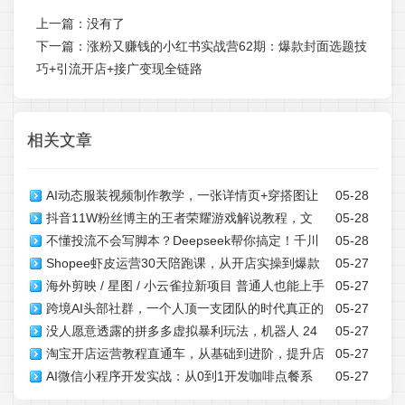
上一篇：没有了
下一篇：
涨粉又赚钱的小红书实战营62期：爆款封面选题技
巧+引流开店+接广变现全链路
相关文章
AI动态服装视频制作教学，一张详情页+穿搭图让
05-28
抖音11W粉丝博主的王者荣耀游戏解说教程，文
05-28
图片动起来，抖音智能成片玩法
不懂投流不会写脚本？Deepseek帮你搞定！千川
05-28
案、配音、素材剪辑全流程，解锁伙伴计划+精选独家收
Shopee虾皮运营30天陪跑课，从开店实操到爆款
05-27
去同质化语言体系，抖音个人IP爆单率翻倍
益，日入1k+
海外剪映 / 星图 / 小云雀拉新项目 普通人也能上手
05-27
打造，稳步撬动跨境店铺盈利增收
跨境AI头部社群，一个人顶一支团队的时代真正的
05-27
的跨境流量变现副业
没人愿意透露的拼多多虚拟暴利玩法，机器人 24
05-27
开始了，分享跨境AI前沿，可落地的实战经验
淘宝开店运营教程直通车，从基础到进阶，提升店
05-27
小时发货，月入 1-5W 太简单
AI微信小程序开发实战：从0到1开发咖啡点餐系
05-27
铺流量，转化率和整体运营效率(更新26年05月27日)
统，学完即可拥有一个可直接上线运营的完整项目