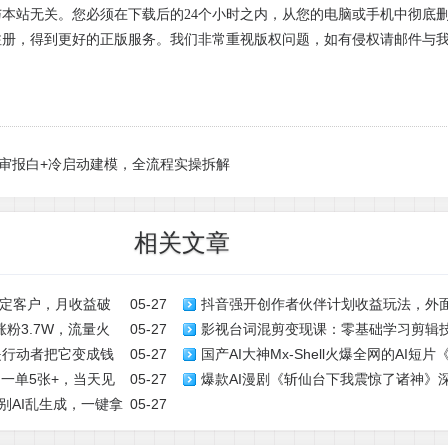
本站无关。您必须在下载后的24个小时之内，从您的电脑或手机中彻底
注册，得到更好的正版服务。我们非常重视版权问题，如有侵权请邮件与
机审报白+冷启动建模，全流程实操拆解
相关文章
定客户，月收益破
05-27
抖音强开创作者伙伴计划收益玩法，外
粉3.7W，流量火
05-27
影视台词混剪变现课：零基础学习剪辑
测试
是行动者把它变成钱
05-27
国产AI大神Mx-Shell火爆全网的AI
计划
锁平台双重收益
，一单5张+，当天见
05-27
爆款AI漫剧《斩仙台下我震惊了诸神》
+提示词
别AI乱生成，一键拿
05-27
漫剧镜头与制作思路，快速复刻爆款创