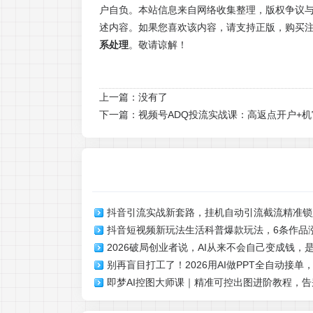
户自负。本站信息来自网络收集整理，版权争议与
述内容。如果您喜欢该内容，请支持正版，购买
系处理
。敬请谅解！
上一篇：没有了
下一篇：
视频号ADQ投流实战课：高返点开户+
抖音引流实战新套路，挂机自动引流截流精准锁
抖音短视频新玩法生活科普爆款玩法，6条作品涨
2W+
2026破局创业者说，AI从来不会自己变成钱，
爆起号快，小白直接上手操作，可撸创作者伙伴
别再盲目打工了！2026用AI做PPT全自动接单
的【文档】
即梦AI控图大师课｜精准可控出图进阶教程，告
效！
捏商用精图能力