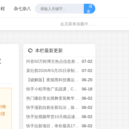
搜
课程
杂七杂八
索
会员菜单加载中......
本栏最新更新
做
抖音50万粉博主热点信息差教学：多平台分发抖音快手B站视频号微博，1个视频多份收益月入20000+
07-02
某社群2026年5月25日录制的快手MT好物卡单模板、卡双模板2套搬运技术，自行测试
07-02
【破解版】夜猫黑科技搬运软件，一刀不剪搬运神器，支持快手和小红书，一键搬运超省时！
06-20
快手小程序推广实战课，CPS分销，80%超高佣，短视频挂载+无人直播，正规长久被动收益
06-18
热门爆款美女跳舞变装教学，条条爆款，绝对的流量密码，快手起号涨粉
06-02
到账
快手漫剧自刷全新玩法，操作简单，有手机就能做，一天轻松50-60收益，碎片时间就能变现【揭秘】
06-02
有团
快手短视频带货10天精品速成课，普通人仅凭一部手机就能轻松起步入局，多元玩法撬动稳定带货收益
06-02
快手拉新项目，单价最高17米一单，玩法简单，0基础也能轻松上手(更新6月)
06-02