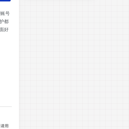
到账号
护都
面好
果请用