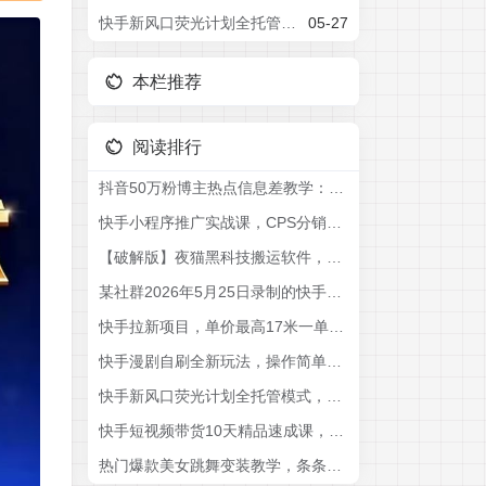
快手新风口荧光计划全托管模式，长期稳定收益，一部手机可批量做
05-27
本栏推荐
阅读排行
抖音50万粉博主热点信息差教学：多平台分发抖音快手B站视频号微博，1个视频多份收益月入20000+
快手小程序推广实战课，CPS分销，80%超高佣，短视频挂载+无人直播，正规长久被动收益
【破解版】夜猫黑科技搬运软件，一刀不剪搬运神器，支持快手和小红书，一键搬运超省时！
某社群2026年5月25日录制的快手MT好物卡单模板、卡双模板2套搬运技术，自行测试
快手拉新项目，单价最高17米一单，玩法简单，0基础也能轻松上手(更新6月)
快手漫剧自刷全新玩法，操作简单，有手机就能做，一天轻松50-60收益，碎片时间就能变现【揭秘】
快手新风口荧光计划全托管模式，长期稳定收益，一部手机可批量做
快手短视频带货10天精品速成课，普通人仅凭一部手机就能轻松起步入局，多元玩法撬动稳定带货收益
热门爆款美女跳舞变装教学，条条爆款，绝对的流量密码，快手起号涨粉