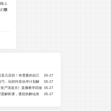
删除上
我们
联
面卖几百的！有需要的自己
05-27
技巧，玩转抖音伙伴计划解
05-27
短片《丧尸清道夫》直播教学回放
05-27
深度解析课，逐段拆解仙侠
05-27
作模式